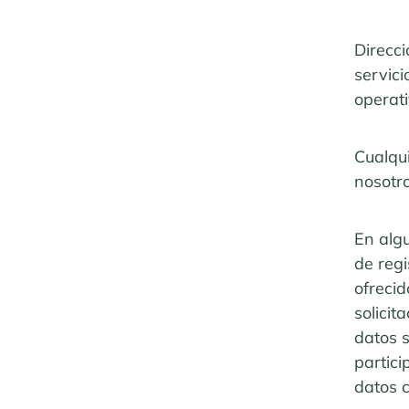
Direcci
servici
operati
Cualqu
nosotro
En algu
de regi
ofrecid
solicit
datos s
partici
datos 