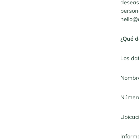
deseas 
person
hello@
¿Qué d
Los dat
Nombre
Número 
Ubicac
Inform