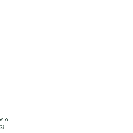
s o
Si