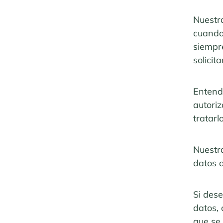
Nuestra
cuando
siempr
solicit
Entende
autori
tratarl
Nuestra
datos 
Si des
datos, 
que se