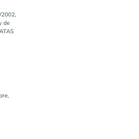
4/2002,
y de
MATAS
ore,