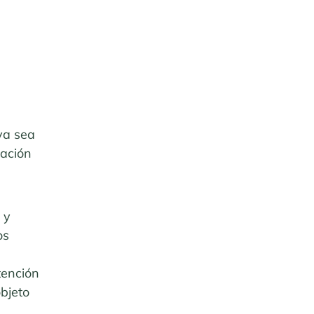
ya sea
mación
 y
os
tención
objeto