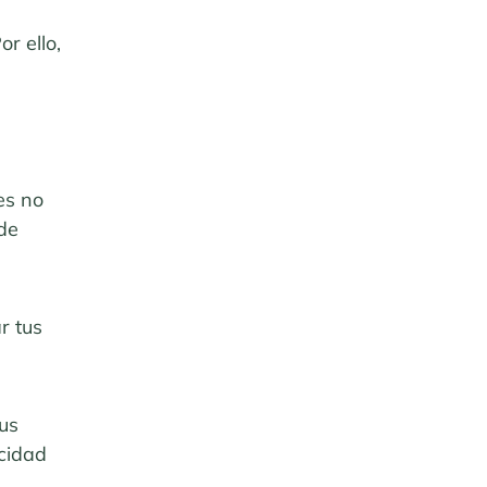
r ello,
es no
de
r tus
us
acidad