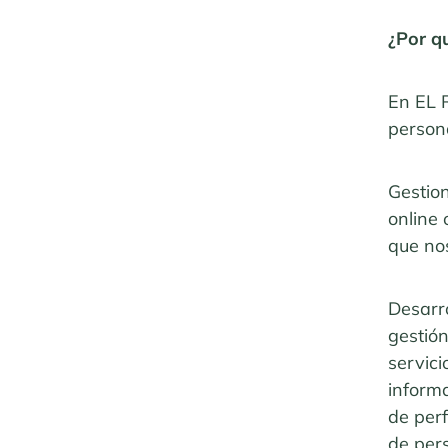
¿Por q
En EL R
persona
Gestion
online 
que nos
Desarro
gestión
servici
informa
de perf
de pers