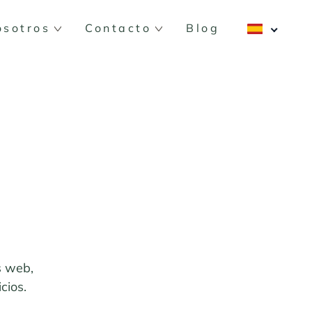
osotros
Contacto
Blog
s web,
cios.