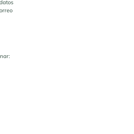
 datos
orreo
onar: