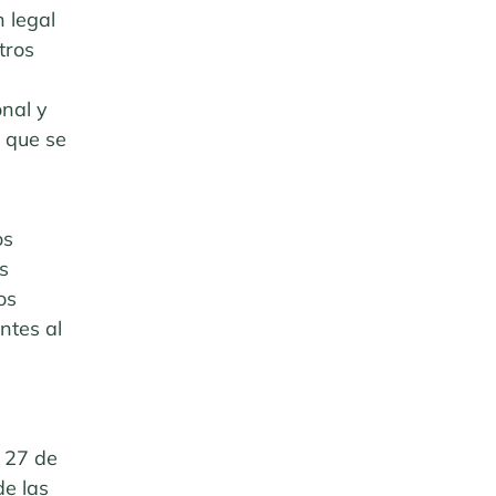
n legal
tros
onal y
 que se
os
s
os
ntes al
 27 de
de las