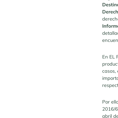
Destin
Derec
derecho
Inform
detall
encuent
En EL 
product
casos,
import
respec
Por ell
2016/
abril d