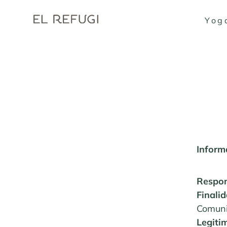
Yog
Inform
Respo
Finali
Comuni
Legiti