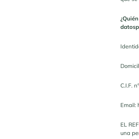
¿Quién
datosp
Identi
Domici
C.I.F.
Email:
EL REF
una per