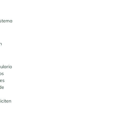
istema
n
ulario
os
les
de
iciten