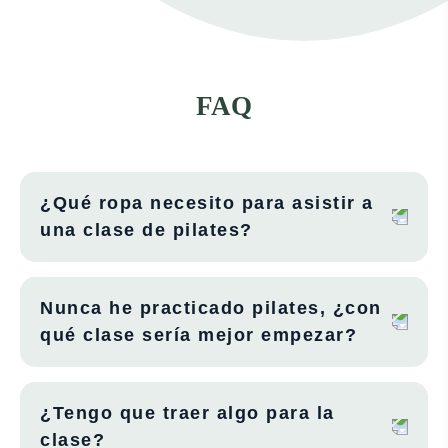
FAQ
¿Qué ropa necesito para asistir a
una clase de pilates?
Cualquier ropa con la que puedas moverte
Nunca he practicado pilates, ¿con
cómodamente y que te dé rango de movilidad.
qué clase sería mejor empezar?
En todas las sesiones se ofrecen distintas opciones
¿Tengo que traer algo para la
para que cada persona pueda adaptar los ejercicios a
clase?
su nivel, así que eres libre de asistir a cualquiera de